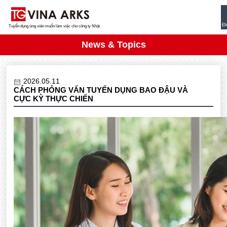
Đi
Tuyển dụng ứng viên muốn làm việc cho công ty Nhật
News & Topics
2026.05.11
CÁCH PHỎNG VẤN TUYỂN DỤNG BAO ĐẬU VÀ
CỰC KỲ THỰC CHIẾN