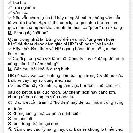
✅ Đối thủ
✅ Trải nghiệm
✅ Văn hóa
✨ Nếu vẫn chưa tự tin thì hãy dùng AI mô tả phỏng vấn diễn
tả vài lần trước. Bạn có thể xem lại từ góc nhìn thứ ba xem
góc nhìn của người khác mình thể hiện có "phèn" quá không
2️⃣ Phong độ "bất ổn"
Quan trọng nhất là: Đừng cố diễn vai một "ứng viên hoàn
hảo" để thoát được cảm giác bị HR "soi" hoặc "phán xét"
✨ Hãy nhớ: Bản thân và HR ngang hàng, tâm thế lựa chọn
lẫn nhau
✨ Cứ đi phỏng vấn với tâm thế: Công ty này có đáng để mình
cống hiến 1-2 năm không?
3️⃣ Gặp câu hỏi khó là đứng hình
HR sẽ xoáy vào các kinh nghiệm bạn ghi trong CV để hỏi các
bạn. Vì vậy hãy sử dụng mẹo sau:
👉 Lúc đầu hãy kể tình trạng làm việc hơi "bết" một chút rồi
sau đó kết quả lại cực ngon. Sự chênh lệch này càng lớn,
chứng tỏ bạn càng có siêu năng lực
👉 Đặc biệt cần tránh 3 "hố đen" này để luôn nằm trong vùng
an toàn:
❌ Không biết gì mà cứ nổ là mình biết
❌ Im thin thít
❌Lúng túng, trả lời lạc quẻ
🌎 Nắm chắc các kỹ năng này, các bạn sẽ không lo thiếu việc