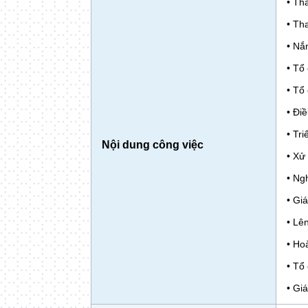
• Th
• Th
• Nắ
• Tổ
• Tổ
• Điề
• Tr
Nội dung công việc
• Xử 
• Ng
• Giá
• Lê
• Ho
• Tổ
• Gi