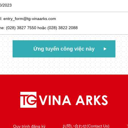
0/2023
l: entry_form@tg-vinaarks.com
ine: (028) 3827 7550 hoặc (028) 3822 2088
Ứng tuyển công việc này
お問い合わせ(Contact Us)
Quy trình đăng ký