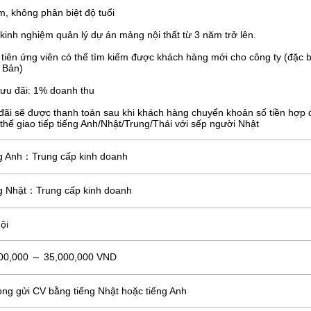
m, không phân biệt độ tuổi
 kinh nghiệm quản lý dự án mảng nội thất từ 3 năm trở lên.
 tiên ứng viên có thể tìm kiếm được khách hàng mới cho công ty (đặc b
 Bản)
 ưu đãi: 1% doanh thu
đãi sẽ được thanh toán sau khi khách hàng chuyển khoản số tiền hợp 
 thể giao tiếp tiếng Anh/Nhật/Trung/Thái với sếp người Nhật
g Anh：Trung cấp kinh doanh
g Nhật：Trung cấp kinh doanh
ội
00,000 ～ 35,000,000 VND
lòng gửi CV bằng tiếng Nhật hoặc tiếng Anh