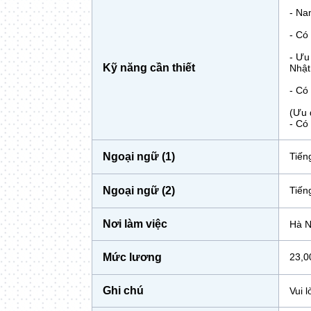
- Na
- Có
- Ưu
Kỹ năng cần thiết
Nhật
- Có
(Ưu 
- Có
Ngoại ngữ (1)
Tiến
Ngoại ngữ (2)
Tiến
Nơi làm việc
Hà N
Mức lương
23,0
Ghi chú
Vui 