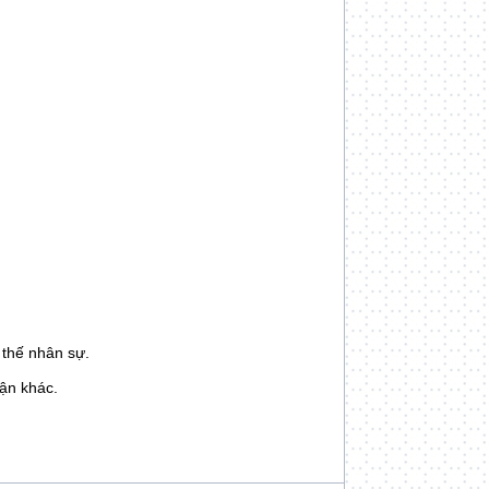
 thế nhân sự.
hận khác.