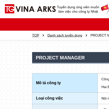
Tuyển dụng ứng viên muốn
làm việc cho công ty Nhật
TOP
Danh sách tuyển dụng
PROJECT 
PROJECT MANAGER
Công
Mô tả công ty
Hai 
Loại công việc
Nội 