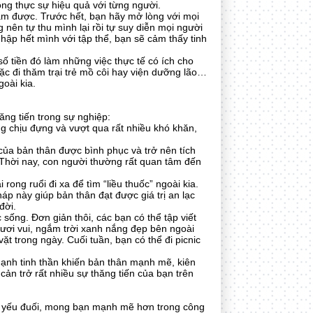
ông thực sự hiệu quả với từng người.
àm được. Trước hết, bạn hãy mở lòng với mọi
ên tự thu mình lại rồi tự suy diễn mọi người
ập hết mình với tập thể, bạn sẽ cảm thấy tinh
ố tiền đó làm những việc thực tế có ích cho
c đi thăm trại trẻ mồ côi hay viện dưỡng lão…
ngoài kia.
ăng tiến trong sự nghiệp:
ng chịu đựng và vượt qua rất nhiều khó khăn,
của bản thân được bình phục và trở nên tích
Thời nay, con người thường rất quan tâm đến
rong ruổi đi xa để tìm “liều thuốc” ngoài kia.
áp này giúp bản thân đạt được giá trị an lạc
đời.
sống. Đơn giản thôi, các bạn có thể tập viết
tươi vui, ngắm trời xanh nắng đẹp bên ngoài
 trong ngày. Cuối tuần, bạn có thể đi picnic
mạnh tinh thần khiến bản thân mạnh mẽ, kiên
cản trở rất nhiều sự thăng tiến của bạn trên
quá yếu đuối, mong bạn mạnh mẽ hơn trong công