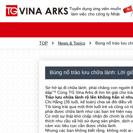
Tuyển dụng ứng viên muốn
làm việc cho công ty Nhật
TOP
News & Topics
Bùng nổ trào lưu ch
Bùng nổ trào lưu chữa lành: Lời g
Sơ hở lại đi chữa lành, phải chăng con người 
dập”? Cùng TG Vina Arks đi tìm lời giải cho tr
Trào lưu chữa lành rộ lên không hẳn vì nh
Chị Hằng (35 tuổi, kế toán) chia sẻ đôi điều v
Tôi từng trải qua một thời tuổi trẻ và cũng có
phải được chữa lành như các bạn trẻ hiện nay.
Có một sự thật khó chấp nhận đó chính là chữ
thích nhu cầu xã hội sử dụng sản phẩm, dịch 
cảm xúc tiêu cực cần được chữa lành.
Nhưng các bạn không biết rằng, không một ai c