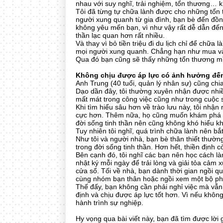
nhau với suy nghĩ, trải nghiệm, tổn thương… k
Tôi đã từng tự chữa lành được cho những tổn 
người xung quanh từ gia đình, bạn bè đến đồn
không yêu mến bạn, vì như vậy rất dễ dẫn đến
thần lạc quan hơn rất nhiều.
Và thay vì bỏ tiền triệu đi du lịch chỉ để ch
mọi người xung quanh. Chẳng hạn như mua vài 
Qua đó bạn cũng sẽ thấy những tổn thương mì
Không chịu được áp lực có ảnh hưởng đến
Anh Trung (40 tuổi, quản lý nhân sự) cũng chia
Dạo dần đây, tôi thường xuyên nhận được nhiều
mất mát trong công việc cũng như trong cuộc số
Khi tìm hiểu sâu hơn về trào lưu này, tôi nhậ
cực hơn. Thêm nữa, họ cũng muốn khám phá và 
đời sống tinh thần nên cũng không khó hiểu kh
Tuy nhiên tôi nghĩ, quá trình chữa lành nên bắt
Như tôi và người nhà, bạn bè thân thiết thường
trong đời sống tinh thần. Hơn hết, thiền định
Bên cạnh đó, tôi nghĩ các bạn nên học cách là
nhật ký mỗi ngày để trải lòng và giải tỏa cảm
cửa sổ. Tối về nhà, bạn dành thời gian ngồi q
cùng nhóm bạn thân hoặc ngồi xem một bộ ph
Thế đấy, bạn không cần phải nghỉ việc mà vẫn
định và chịu được áp lực tốt hơn. Vì nếu không
hành trình sự nghiệp.
Hy vọng qua bài viết này, bạn đã tìm được lời