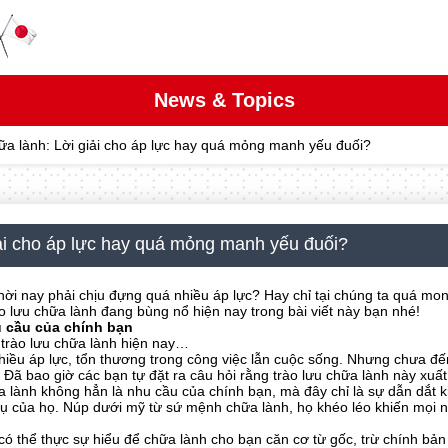
News & Topics
ữa lành: Lời giải cho áp lực hay quá mỏng manh yếu đuối?
iải cho áp lực hay quá mỏng manh yếu đuối?
thời nay phải chịu đựng quá nhiều áp lực? Hay chỉ tại chúng ta quá mo
ào lưu chữa lành đang bùng nổ hiện nay trong bài viết này bạn nhé!
u cầu của chính bạn
ề trào lưu chữa lành hiện nay…
 nhiều áp lực, tổn thương trong công việc lẫn cuộc sống. Nhưng chưa đến
 Đã bao giờ các bạn tự đặt ra câu hỏi rằng trào lưu chữa lành này xuấ
a lành không hẳn là nhu cầu của chính bạn, mà đây chỉ là sự dẫn dắt
vụ của họ. Núp dưới mỹ từ sứ mệnh chữa lành, họ khéo léo khiến mọi 
ó thể thực sự hiểu để chữa lành cho bạn căn cơ từ gốc, trừ chính bản 