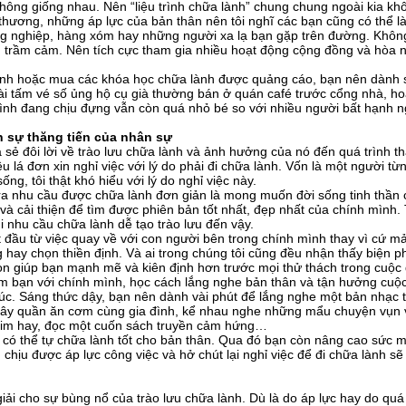
hông giống nhau. Nên “liệu trình chữa lành” chung chung ngoài kia kh
thương, những áp lực của bản thân nên tôi nghĩ các bạn cũng có thể l
g nghiệp, hàng xóm hay những người xa lạ bạn gặp trên đường. Không n
 trầm cảm. Nên tích cực tham gia nhiều hoạt động cộng đồng và hòa nh
ữa lành hoặc mua các khóa học chữa lành được quảng cáo, bạn nên dành s
tấm vé số ủng hộ cụ già thường bán ở quán café trước cổng nhà, hoặ
nh đang chịu đựng vẫn còn quá nhỏ bé so với nhiều người bất hạnh 
 sự thăng tiến của nhân sự
 sẻ đôi lời về trào lưu chữa lành và ảnh hưởng của nó đến quá trình th
 lá đơn xin nghỉ việc với lý do phải đi chữa lành. Vốn là một người từ
ng, tôi thật khó hiểu với lý do nghỉ việc này.
n ra nhu cầu được chữa lành đơn giản là mong muốn đời sống tinh thần 
cải thiện để tìm được phiên bản tốt nhất, đẹp nhất của chính mình. 
i nhu cầu chữa lành dễ tạo trào lưu đến vậy.
 đầu từ việc quay về với con người bên trong chính mình thay vì cứ mải 
 hay chọn thiền định. Và ai trong chúng tôi cũng đều nhận thấy biện ph
 còn giúp bạn mạnh mẽ và kiên định hơn trước mọi thử thách trong cuộc 
m bạn với chính mình, học cách lắng nghe bản thân và tận hưởng cuộc 
 xúc. Sáng thức dậy, bạn nên dành vài phút để lắng nghe một bản nhạc 
uây quần ăn cơm cùng gia đình, kể nhau nghe những mẩu chuyện vụn vặt
im hay, đọc một cuốn sách truyền cảm hứng…
 có thể tự chữa lành tốt cho bản thân. Qua đó bạn còn nâng cao sức 
 chịu được áp lực công việc và hở chút lại nghỉ việc để đi chữa lành sẽ 
 giải cho sự bùng nổ của trào lưu chữa lành. Dù là do áp lực hay do 