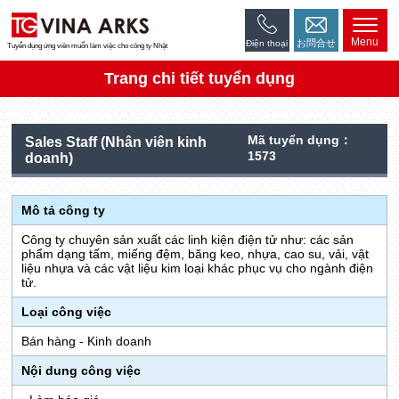
Menu
お問合せ
Điện thoại
Tuyển dụng ứng viên muốn làm việc cho công ty Nhật
Trang chi tiết tuyển dụng
Mã tuyển dụng：
Sales Staff (Nhân viên kinh
1573
doanh)
Mô tả công ty
Công ty chuyên sản xuất các linh kiện điện tử như: các sản
phẩm dạng tấm, miếng đệm, băng keo, nhựa, cao su, vải, vật
liệu nhựa và các vật liệu kim loại khác phục vụ cho ngành điện
tử.
Loại công việc
Bán hàng - Kinh doanh
Nội dung công việc