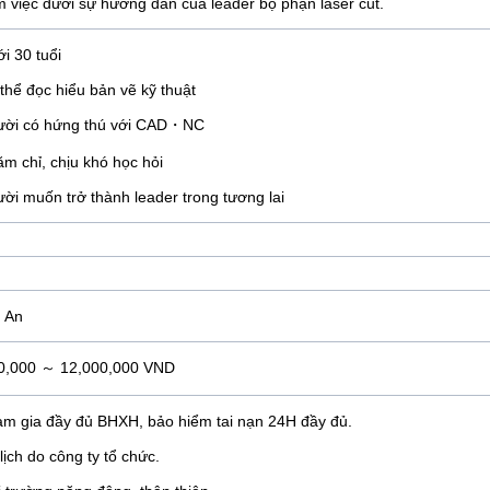
m việc dưới sự hướng dẫn của leader bộ phận laser cut.
ới 30 tuổi
 thể đọc hiểu bản vẽ kỹ thuật
ười có hứng thú với CAD・NC
ăm chỉ, chịu khó học hỏi
ười muốn trở thành leader trong tương lai
 An
0,000 ～ 12,000,000 VND
am gia đầy đủ BHXH, bảo hiểm tai nạn 24H đầy đủ.
lịch do công ty tổ chức.