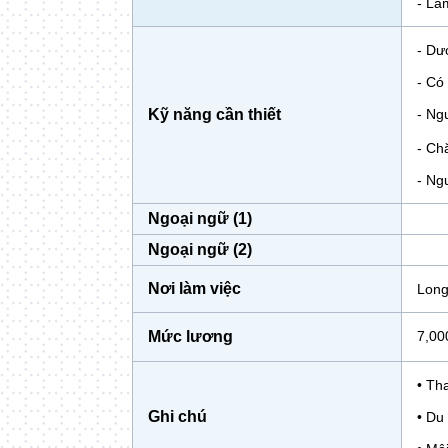
- Là
- Dư
- Có
Kỹ năng cần thiết
- Ng
- Ch
- Ng
Ngoại ngữ (1)
Ngoại ngữ (2)
Nơi làm việc
Long
Mức lương
7,00
• Th
Ghi chú
• Du 