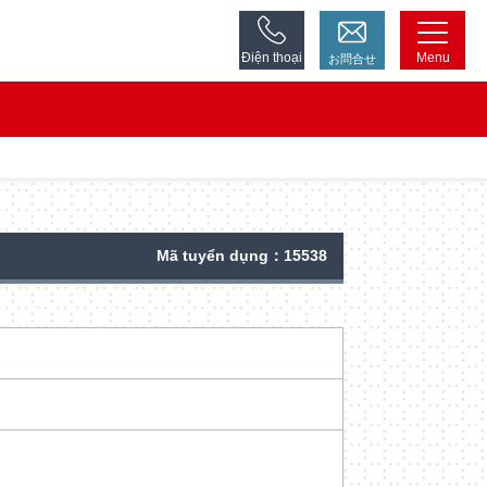
Điện thoại
Menu
お問合せ
Mã tuyển dụng：15538