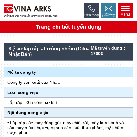
Menu
お問合せ
Điện thoại
Tuyển dụng ứng viên muốn làm việc cho công ty Nhật
Trang chi tiết tuyển dụng
Mã tuyển dụng：
Kỹ sư lắp ráp - trưởng nhóm (Gifu-
17606
Nhật Bản)
Mô tả công ty
Công ty sản xuất của Nhật.
Loại công việc
Lắp ráp - Gia công cơ khí
Nội dung công việc
• Lắp ráp các máy đóng gói, máy chiết rót, máy làm bánh và
các máy móc phục vụ ngành sản xuất thực phẩm, mỹ phẩm,
dược phẩm.