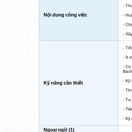
- Th
Nội dung công việc
- Huâ
- Chi
- Xây
- Tốt
- Ít 
- Có
Bách
- Kỹ 
Kỹ năng cần thiết
- Thi
- Tư
- Tiê
- Kỹ
Ngoại ngữ (1)