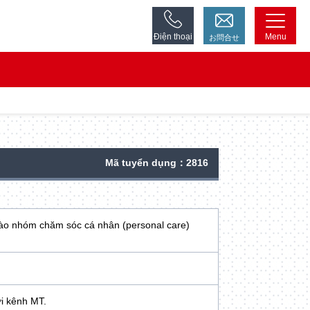
Điện thoại
Menu
お問合せ
Mã tuyển dụng：2816
ào nhóm chăm sóc cá nhân (personal care)
́i kênh MT.