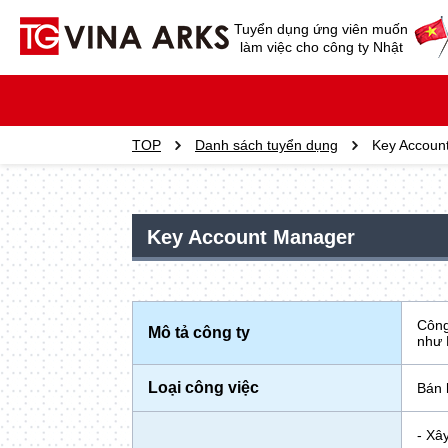
Tuyển dụng ứng viên muốn
làm việc cho công ty Nhật
TOP
Danh sách tuyển dụng
Key Accoun
Key Account Manager
Công
Mô tả công ty
như 
Loại công việc
Bán 
- Xâ