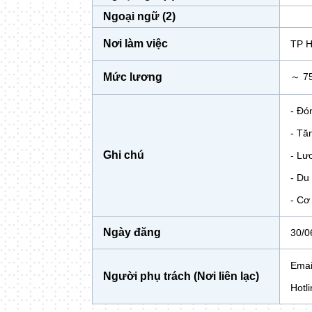
Ngoại ngữ (2)
Nơi làm việc
TP 
Mức lương
～ 75
- Đó
- Tă
Ghi chú
- Lư
- Du
- Cơ
Ngày đăng
30/0
Emai
Người phụ trách (Nơi liên lạc)
Hotl