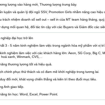
ương lượng vào hàng mới, Thương lượng trưng bày.
́n luyện và quản lý đội ngũ SSV, Promotion Girls nhằm nâng cao hiệu
̣u trách nhiệm doanh số sell out – sell in của MT team hàng tháng, quy
 dựng mối quan hệ, đối tác tin cậy với các Buyers và Giám đốc các siêu
 nghiệp đại học trở lên
nhất 3 - 5 năm kinh nghiệm làm việc trong ngành hóa mỹ phẩm với vị trí 
 kinh nghiệm làm việc với các khách hàng lớn: Aeon, SG Corp, Big C
 hoá xanh, Winmark, CVS,...
năng thương lựơng tốt và hiệu quả.
́ch chinh phục thử thách và có đam mê khởi nghiệp trong tương lai.
 duy đổi mới, khát vọng chiến thắng và kiên trì theo đuổi mục tiêu.
́ng Anh giao tiếp.
 năng tin học: Word, Excel, Power Point.