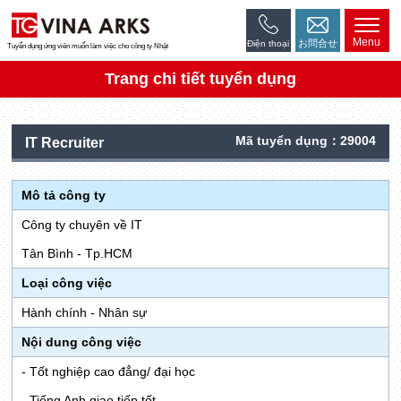
Menu
お問合せ
Điện thoại
Tuyển dụng ứng viên muốn làm việc cho công ty Nhật
Trang chi tiết tuyển dụng
Mã tuyển dụng：29004
IT Recruiter
Mô tả công ty
Công ty chuyên về IT
Tân Bình - Tp.HCM
Loại công việc
Hành chính - Nhân sự
Nội dung công việc
- Tốt nghiệp cao đẳng/ đại học
- Tiếng Anh giao tiếp tốt